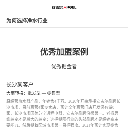
安吉尔，销量领先的高端净水专
家
为何选择净水行业
产品畅销全球65个国家
优秀加盟案例
优秀掘金者
长沙某客户
大商转换：批发型 — 零售型
原经营热水器产品，年销售4千万。2020年开始承接安吉尔品牌长
沙市场，目前直营4家专卖店，预计全年直营门店开发保有量8
家，长沙市场国美苏宁通程电器，安吉尔品牌份额第一。老板思
维转变才是最大的转变；选择朝阳行业的头部品牌才是经销商主
要能力。然后朝着区域市场第一目标强攻。2021年预计实现零售