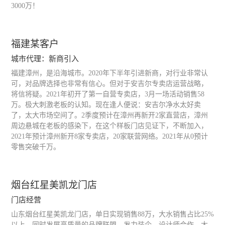
3000万！
福建某客户
城市代理：新商引入
福建漳州，是沿海城市。2020年下半年引进新商，对行业非常认
可，对品牌选择也非常有信心。但对于安吉尔专卖店运营战略，
将信将疑。2021年初开了第一自营专卖店，3月一场活动销售58
万。极大刺激老板的认知。现在逢人便说：安吉尔净水太好卖
了，太大市场空间了。2季度预计在漳州再新开2家直营店，漳州
周边悬城在老板的感染下，在这个样板门店见证下，不断加入，
2021年预计漳州新开8家专卖店，20家联营网络。2021年从0预计
零售突破千万。
烟台红星美凯龙门店
门店经营
山东烟台红星美凯龙门店，单日实现销售88万，大水销售占比25%
以上，同时发展高质量的品牌联盟，发力装企，设计师合作，大