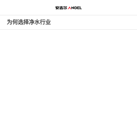
安吉尔，销量领先的高端净水专
家
为何选择净水行业
产品畅销全球65个国家
为何选择净水行业
千亿净水市场的最后一块金矿
全球水污染严重，
民众安全饮用水意识觉醒
早在 2013 年，人民网就发表文章《家用净水器：水处理的最后屏障》， 文中
指出“尽管对于高品质水的需求迫切，但是实际操作中囿于资本、技术等众多
因素，仅靠市政水处理系统有时难以满足，故而家用净水处理作为水处理 的最
后屏障则尤为重要，”可见净水器在家庭净水处理中担当着非常重要的角色。