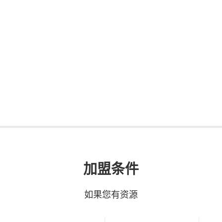
千亿净水大市场，
家电行业最后一块金矿
目前，全球水污染问题频发促使安全饮、用水意识觉醒，经过国内 30 多 年的
发展，净水器在中国已经具备较为广普的认知。净水器被称为家电行业的 最后
一座金矿，行业规模发展迅速。
加盟条件
如果您有资源