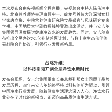
本次发布会
由
央视新闻
全程
直播
，
央视总台主持人
陈伟鸿主
持
。
北京营养师协会理事顾中一、蛟龙号首位大洋深潜女科
学家唐立梅、中粮营养健康研究院食品感官与风味研究专家
卞祺
、
中国地质大学副教授钱坤
受邀出席活动
，
并与安吉尔
集团领导深度
探讨健康净饮水的发展趋势。
同时，安吉尔宣
布推出全民净饮水
1亿补贴普惠计划，与数十家生态伙伴签
署战略合作协议，引领行业发展
新格局
。
战略
升维：
以科技引领开创全屋净饮水新时代
发布会现场，安吉尔集团董事长兼总裁孔那女士回顾了品牌
发展历程
，
38年来
安吉尔
始终
坚持以科技创新为驱动，引领
中国净水行业
发展
，
随着健康生活理念深入人心
，
净饮
水行
业处在了
时代的
新拐点，
正迈向
高品质健康
生活
方式
。