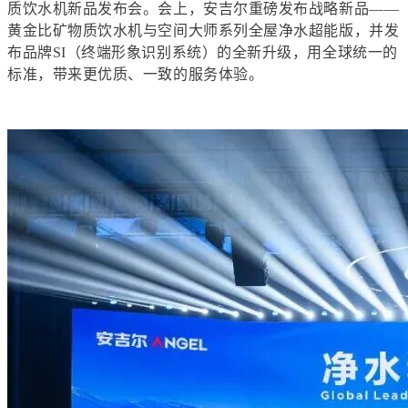
质饮水机新品发布会。会上，安吉尔重磅发布
战略
新品
——
黄金比矿物质饮水机与
空间大师系列
全屋净水超能版
，并
发
布品牌
SI（
终端形象
识别系统）的全新升级，
用全球统一的
标准，带来更优质、一致的服务体验
。