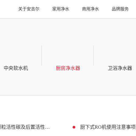
关于安吉尔
家用净水
商用净水
品牌服务
中央软水机
厨房净水器
卫浴净水器
PP棉、超滤膜、RO膜的过滤精度及滤芯作用，颗粒活性碳及后置活性碳的作用？
厨下式RO机使用注意事项