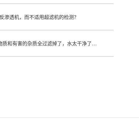
O反渗透机，而不适用超滤机的检测？
反渗透净水器把有益的矿物质和有害的杂质全过滤掉了，水太干净了喝了会不会得软骨病？